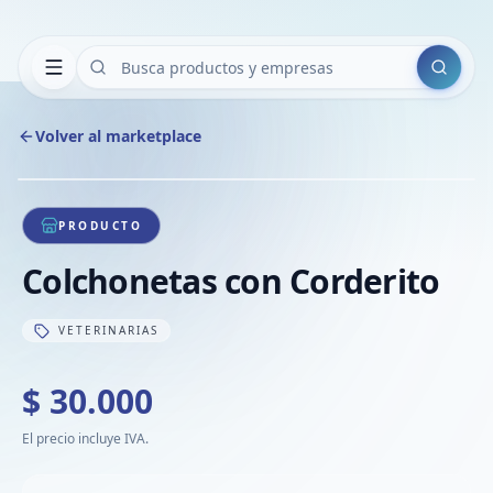
Buscar
Volver al marketplace
Copiar
Compart
Compa
1
/
1
VER
Compa
PRODUCTO
Compa
Colchonetas con Corderito
Compa
VETERINARIAS
$ 30.000
El precio incluye IVA.