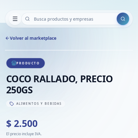
Buscar
Volver al marketplace
Copiar
Compart
Compa
1
/
1
VER
Compa
PRODUCTO
Compa
COCO RALLADO, PRECIO
Compa
250GS
ALIMENTOS Y BEBIDAS
$ 2.500
El precio incluye IVA.