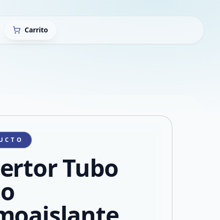
Carrito
UCTO
ertor Tubo
ño
moaislante