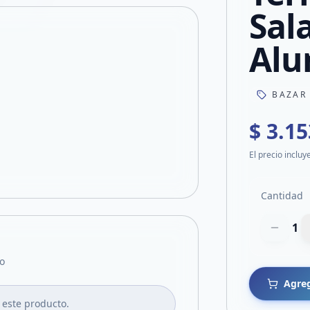
Sal
Alu
BAZAR
$ 3.15
El precio incluy
Cantidad
1
o
Agreg
 este producto.