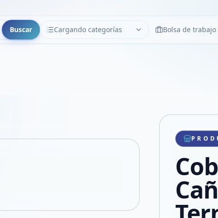
Buscar
Cargando categorías
Bolsa de trabajo
CATEGORÍAS
Limpiar
Cargando categorías...
Copiar link
Compartir producto
Compartir por WhatsApp
PROD
VER EN PANTALLA COMPLETA
Compartir por mail
Cob
Compartir en Facebook
Compartir en X
Ca
Ter