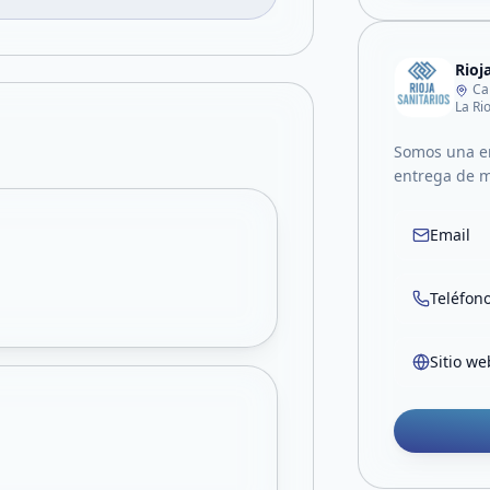
Rioj
Ca
La Ri
Somos una em
entrega de m
Email
Teléfon
Sitio we