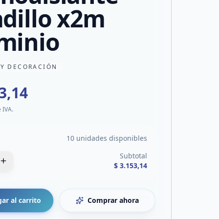
adillo x2m
minio
 Y DECORACIÓN
3,14
e IVA.
10 unidades disponibles
Subtotal
$ 3.153,14
ar al carrito
Comprar ahora