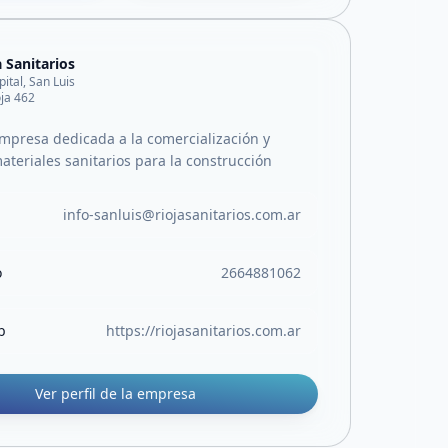
a Sanitarios
pital, San Luis
oja 462
presa dedicada a la comercialización y
ateriales sanitarios para la construcción
info-sanluis@riojasanitarios.com.ar
o
2664881062
b
https://riojasanitarios.com.ar
Ver perfil de la empresa