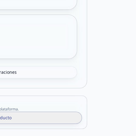
oraciones
 plataforma.
oducto