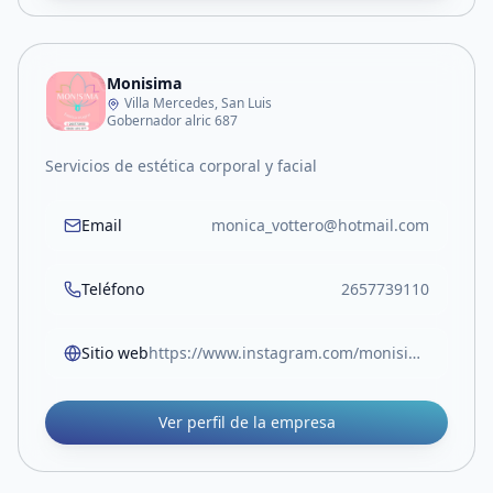
Monisima
Villa Mercedes, San Luis
Gobernador alric 687
Servicios de estética corporal y facial
Email
monica_vottero@hotmail.com
Teléfono
2657739110
Sitio web
https://www.instagram.com/monisima_mv?igsh=MXFmYXoxdnBwbTFhZw==
Ver perfil de la empresa