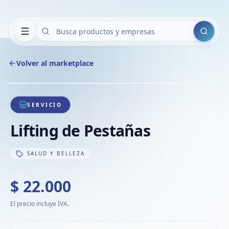
Buscar
Volver al marketplace
Copiar
Compart
Compa
1
/
1
VER
Compa
SERVICIO
Compa
Lifting de Pestañas
Compa
SALUD Y BELLEZA
$ 22.000
El precio incluye IVA.