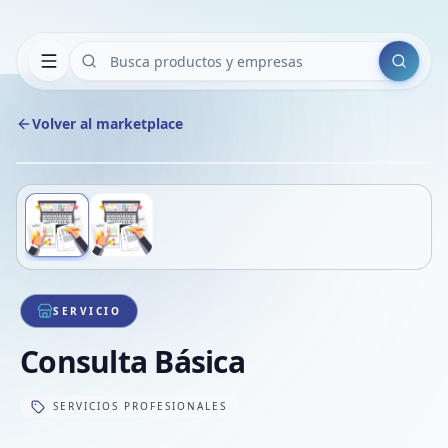
Buscar
Volver al marketplace
Copiar
Compart
Compa
Deslizá para ver más imágenes
1
/
2
VER
Compa
Compa
Compa
SERVICIO
Consulta Básica
SERVICIOS PROFESIONALES