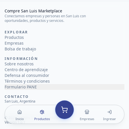
Compre San Luis Marketplace
Conectamos empresas y personas en San Luis con
oportunidades, productos y servicios.
EXPLORAR
Productos
Empresas
Bolsa de trabajo
INFORMACIÓN
Sobre nosotros
Centro de aprendizaje
Defensa al consumidor
Términos y condiciones
Formulario PANE
CONTACTO
San Luis, Argentina
©
2026
Compre San Luis Marketplace
Inicio
Productos
Empresas
Ingresar
Versión 1.0.1