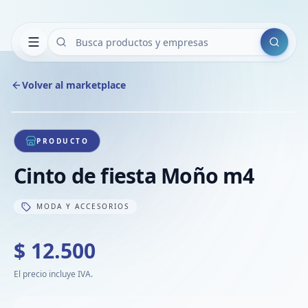
Buscar
Volver al marketplace
Copiar
Compart
Compa
1
/
1
VER
Compa
PRODUCTO
Compa
Cinto de fiesta Moño m4
Compa
MODA Y ACCESORIOS
$ 12.500
El precio incluye IVA.