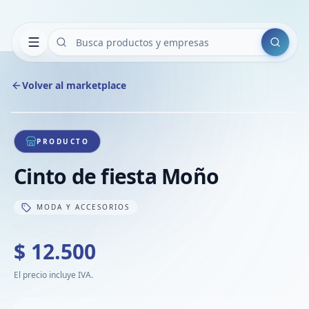
Buscar
Volver al marketplace
Copiar
Compart
Compa
1
/
1
VER
Compa
PRODUCTO
Compa
Cinto de fiesta Moño
Compa
MODA Y ACCESORIOS
$ 12.500
El precio incluye IVA.