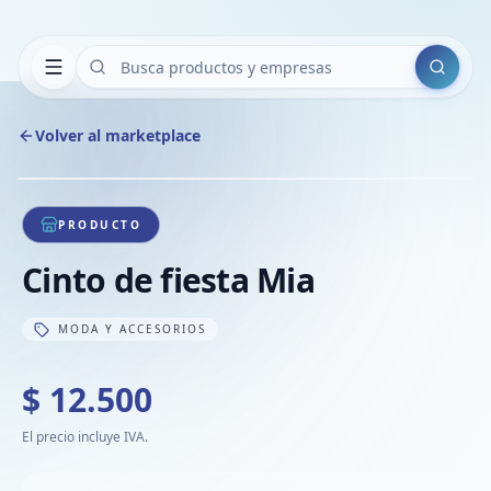
Buscar
Volver al marketplace
Copiar
Compart
Compa
1
/
1
VER
Compa
PRODUCTO
Compa
Cinto de fiesta Mia
Compa
MODA Y ACCESORIOS
$ 12.500
El precio incluye IVA.