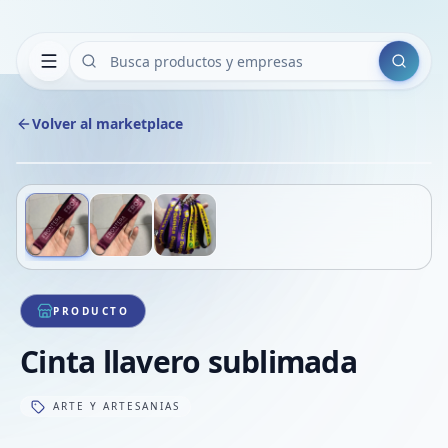
Buscar
Volver al marketplace
Copiar
Compart
Compa
Deslizá para ver más imágenes
1
/
3
VER
Compa
Compa
Compa
PRODUCTO
Cinta llavero sublimada
ARTE Y ARTESANIAS