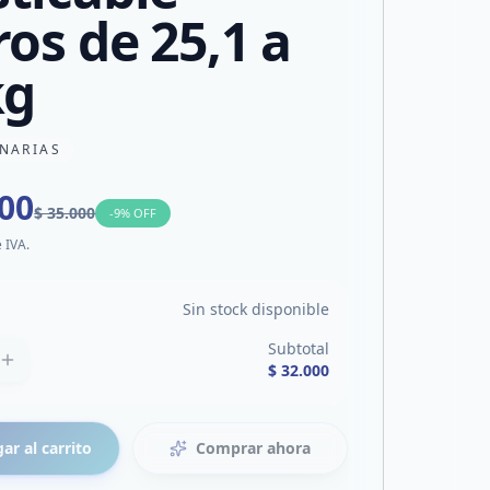
ros de 25,1 a
kg
INARIAS
000
$ 35.000
-
9
% OFF
e IVA.
Sin stock disponible
Subtotal
$ 32.000
ar al carrito
Comprar ahora