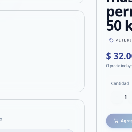
per
50 
VETER
$ 32.
El precio incluy
Cantidad
1
o
Agreg