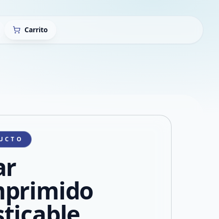
Carrito
UCTO
ar
primido
ticable