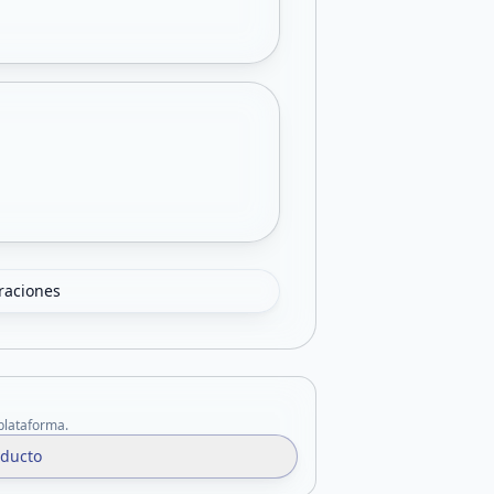
oraciones
 plataforma.
oducto