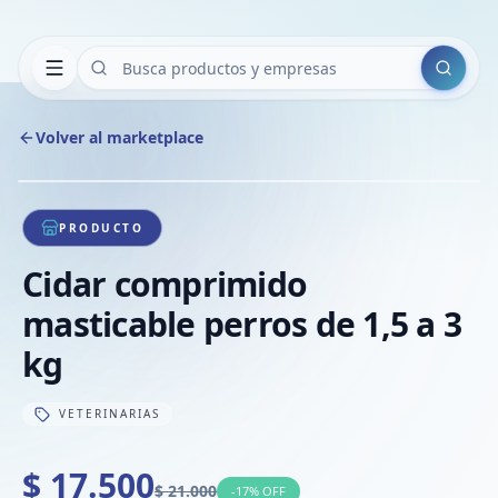
Buscar
Volver al marketplace
Copiar
Compart
Compa
1
/
1
VER
Compa
PRODUCTO
Compa
Cidar comprimido
Compa
masticable perros de 1,5 a 3
kg
VETERINARIAS
$ 17.500
$ 21.000
-
17
% OFF