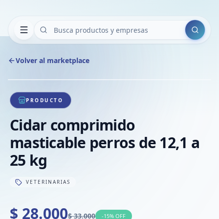
Buscar
Volver al marketplace
Copiar
Compart
Compa
1
/
1
VER
Compa
PRODUCTO
Compa
Cidar comprimido
Compa
masticable perros de 12,1 a
25 kg
VETERINARIAS
$ 28.000
$ 33.000
-
15
% OFF