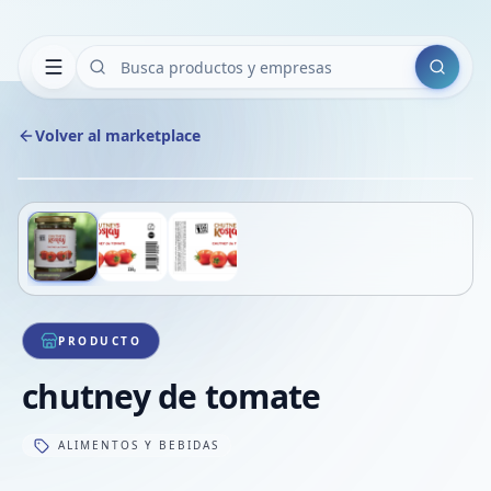
Buscar
Volver al marketplace
Copiar
Compart
Compa
Deslizá para ver más imágenes
1
/
3
VER
Compa
Compa
Compa
PRODUCTO
chutney de tomate
ALIMENTOS Y BEBIDAS