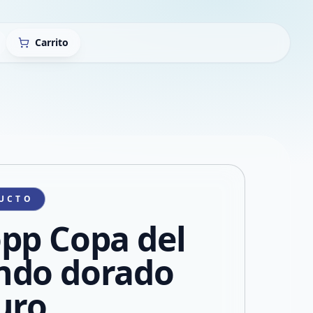
Carrito
UCTO
pp Copa del
do dorado
uro