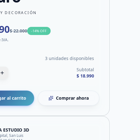
 Y DECORACIÓN
990
$ 22.000
-
14
% OFF
e IVA.
3 unidades disponibles
Subtotal
$ 18.990
ar al carrito
Comprar ahora
A ESTUDIO 3D
pital, San Luis