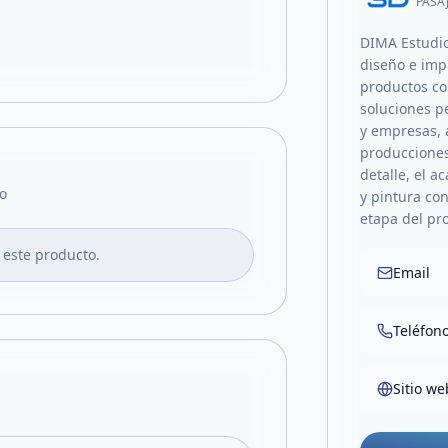
PASA
DIMA Estudio
diseño e imp
productos co
soluciones pe
y empresas, 
producciones
detalle, el 
o
y pintura co
etapa del pro
 este producto.
Email
Teléfon
Sitio we