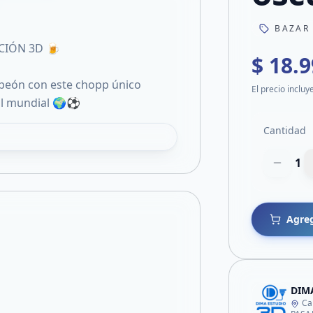
BAZAR
CIÓN 3D 🍺
$ 18.
mpeón con este chopp único
El precio incluy
bol mundial 🌍⚽
Cantidad
1
Agreg
DIM
Ca