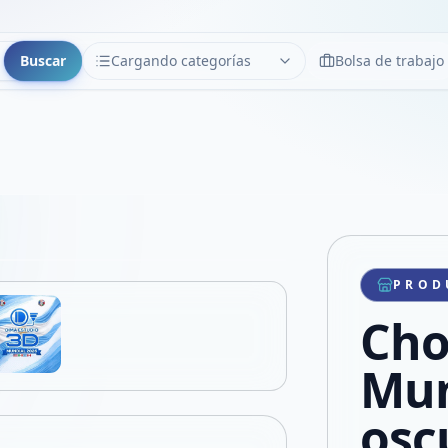
Buscar
Cargando categorías
Bolsa de trabajo
CATEGORÍAS
Limpiar
Cargando categorías...
Copiar link
Compartir producto
Compartir por WhatsApp
PROD
VER EN PANTALLA COMPLETA
Compartir por mail
Cho
Compartir en Facebook
Compartir en X
Mun
osc