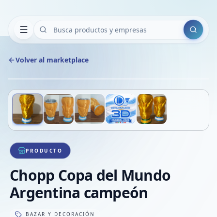
Buscar
Volver al marketplace
Copiar
Compart
Compa
Deslizá para ver más imágenes
1
/
5
VER
Compa
Compa
Compa
PRODUCTO
Chopp Copa del Mundo
Argentina campeón
BAZAR Y DECORACIÓN