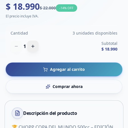
$ 18.990
$ 22.000
-
14
% OFF
El precio incluye IVA.
Cantidad
3 unidades disponibles
Subtotal
1
$ 18.990
Agregar al carrito
Comprar ahora
Descripción del
producto
🏆 CHOPP COPA DEL MUNDO 500cc – EDICIÓN