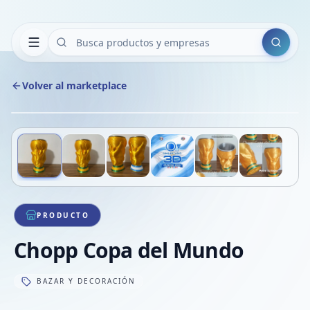
Buscar
Volver al marketplace
Copiar
Compart
Compa
Deslizá para ver más imágenes
1
/
6
VER
Compa
Compa
Compa
PRODUCTO
Chopp Copa del Mundo
BAZAR Y DECORACIÓN