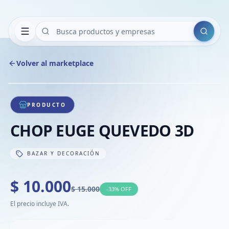
Buscar
Volver al marketplace
Copiar
Compart
Compa
1
/
1
VER
Compa
PRODUCTO
Compa
CHOP EUGE QUEVEDO 3D
Compa
BAZAR Y DECORACIÓN
$ 10.000
$ 15.000
-
33
% OFF
El precio incluye IVA.