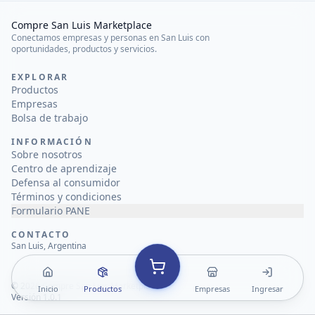
Compre San Luis Marketplace
Conectamos empresas y personas en San Luis con
oportunidades, productos y servicios.
EXPLORAR
Productos
Empresas
Bolsa de trabajo
INFORMACIÓN
Sobre nosotros
Centro de aprendizaje
Defensa al consumidor
Términos y condiciones
Formulario PANE
CONTACTO
San Luis, Argentina
©
2026
Compre San Luis Marketplace
Inicio
Productos
Empresas
Ingresar
Versión 1.0.1