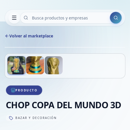
Buscar
Volver al marketplace
Copiar
Compart
Compa
Deslizá para ver más imágenes
1
/
3
VER
Compa
Compa
Compa
PRODUCTO
CHOP COPA DEL MUNDO 3D
BAZAR Y DECORACIÓN