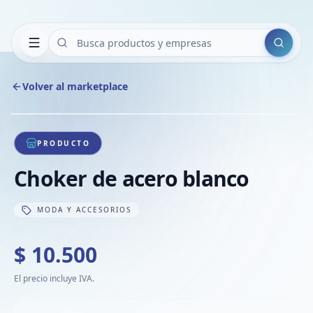
Buscar
Volver al marketplace
Copiar
Compart
Compa
1
/
1
VER
Compa
PRODUCTO
Compa
Choker de acero blanco
Compa
MODA Y ACCESORIOS
$ 10.500
El precio incluye IVA.