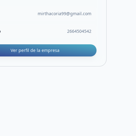
mirthacoria99@gmail.com
o
2664504542
Ver perfil de la empresa