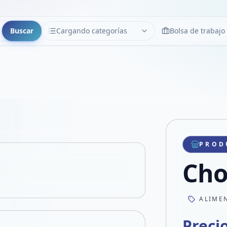
Buscar
Cargando categorías
Bolsa de trabajo
CATEGORÍAS
Limpiar
Cargando categorías...
Copiar link
Compartir producto
Compartir por WhatsApp
PROD
VER EN PANTALLA COMPLETA
Compartir por mail
Cho
Compartir en Facebook
Compartir en X
ALIME
Preci