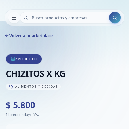
Buscar
Volver al marketplace
Copiar
Compart
Compa
1
/
1
VER
Compa
PRODUCTO
Compa
CHIZITOS X KG
Compa
ALIMENTOS Y BEBIDAS
$ 5.800
El precio incluye IVA.