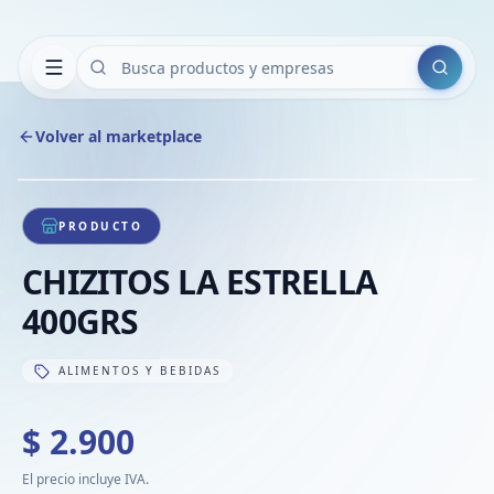
Buscar
Volver al marketplace
Copiar
Compart
Compa
1
/
1
VER
Compa
PRODUCTO
Compa
CHIZITOS LA ESTRELLA
Compa
400GRS
ALIMENTOS Y BEBIDAS
$ 2.900
El precio incluye IVA.