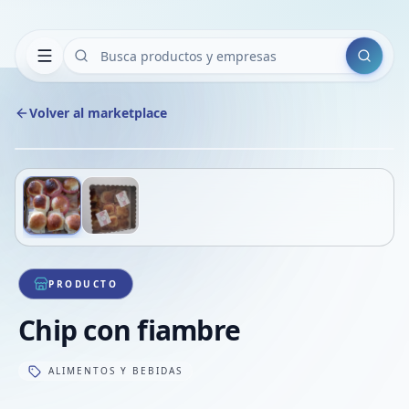
Buscar
Volver al marketplace
Copiar
Compart
Compa
Deslizá para ver más imágenes
1
/
2
VER
Compa
Compa
Compa
PRODUCTO
Chip con fiambre
ALIMENTOS Y BEBIDAS