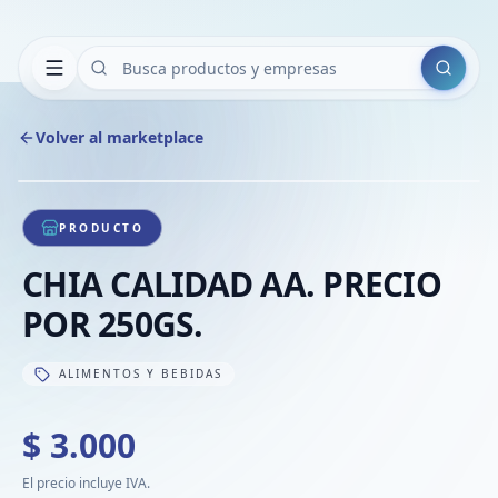
Buscar
Volver al marketplace
Copiar
Compart
Compa
1
/
1
VER
Compa
PRODUCTO
Compa
CHIA CALIDAD AA. PRECIO
Compa
POR 250GS.
ALIMENTOS Y BEBIDAS
$ 3.000
El precio incluye IVA.