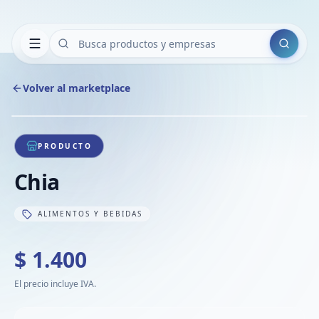
Buscar
Volver al marketplace
Copiar
Compart
Compa
1
/
1
VER
Compa
PRODUCTO
Compa
Chia
Compa
ALIMENTOS Y BEBIDAS
$ 1.400
El precio incluye IVA.