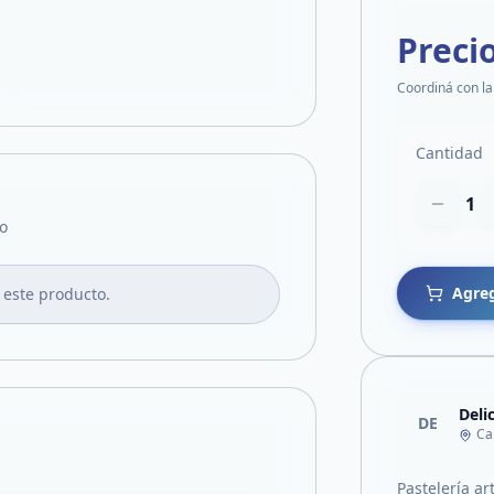
Preci
Coordiná con la
Cantidad
1
o
Agreg
 este producto.
Deli
DE
Ca
Pastelería ar