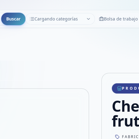
Buscar
Cargando categorías
Bolsa de trabajo
CATEGORÍAS
Limpiar
Cargando categorías...
Copiar link
Compartir producto
Compartir por WhatsApp
PROD
VER EN PANTALLA COMPLETA
Compartir por mail
Che
Compartir en Facebook
Compartir en X
fru
FABRI