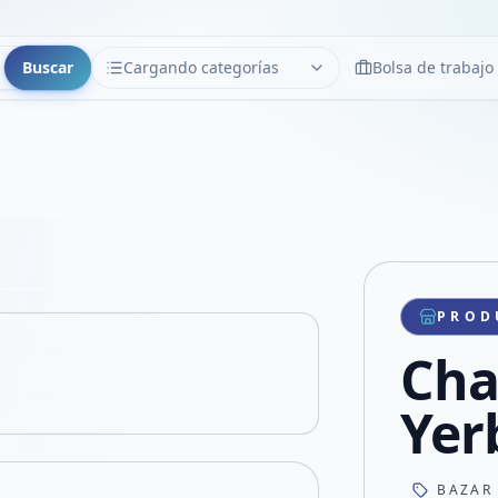
Buscar
Cargando categorías
Bolsa de trabajo
CATEGORÍAS
Limpiar
Cargando categorías...
Copiar link
Compartir producto
Compartir por WhatsApp
PROD
VER EN PANTALLA COMPLETA
Compartir por mail
Cha
Compartir en Facebook
Compartir en X
Yer
BAZAR