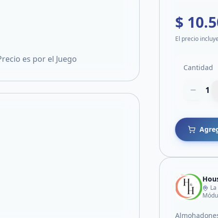
$ 10.
El precio incluy
Precio es por el Juego
Cantidad
1
Agreg
Hou
La
Módul
Almohadones,