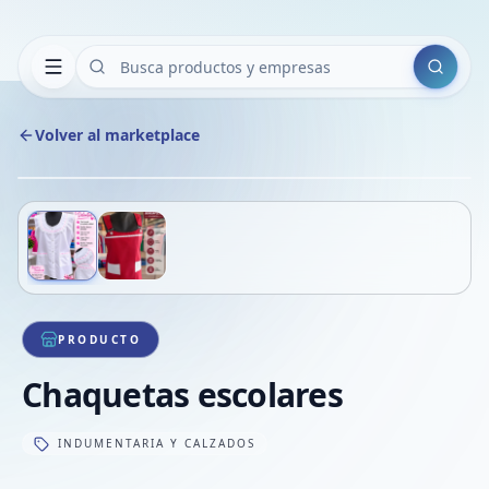
Buscar
Volver al marketplace
Copiar
Compart
Compa
Deslizá para ver más imágenes
1
/
2
VER
Compa
Compa
Compa
PRODUCTO
Chaquetas escolares
INDUMENTARIA Y CALZADOS