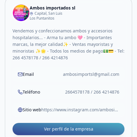
Ambos importados sl
Capital, San Luis
Los Puntanitos
Vendemos y confeccionamos ambos y accesorios
hospitalarios... - Arma tu ambo 🩷 - Importantes
marcas, la mejor calidad✨ - Ventas mayoristas y
minoristas ✨🌟 - Todos los medios de pago💵💳 - Tel:
266 4578178 / 266 4214876
Email
ambosimportsl@gmail.com
Teléfono
2664578178 / 266 4214876
Sitio web
https://www.instagram.com/ambosimportsl?igsh=bWs0aHljaDdnaXUw&utm_source=qr
Ver perfil de la empresa