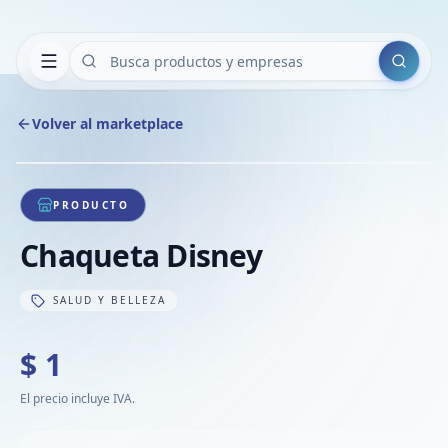
Buscar
Volver al marketplace
Copiar
Compart
Compa
1
/
1
VER
Compa
PRODUCTO
Compa
Chaqueta Disney
Compa
SALUD Y BELLEZA
$ 1
El precio incluye IVA.