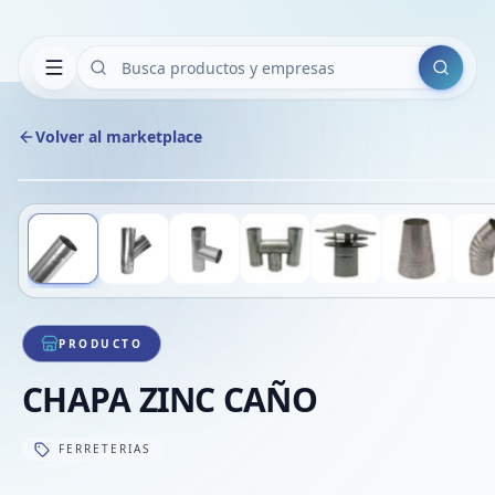
Buscar
Volver al marketplace
Deslizá para ver más imágenes
1
/
10
PRODUCTO
CHAPA ZINC CAÑO
FERRETERIAS