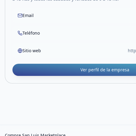
Email
Teléfono
Sitio web
http
Ver perfil de la empresa
Compre San Luis Marketplace