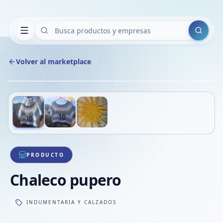
Buscar
Volver al marketplace
Copiar
Compart
Compa
Deslizá para ver más imágenes
1
/
3
VER
Compa
Compa
Compa
PRODUCTO
Chaleco pupero
INDUMENTARIA Y CALZADOS