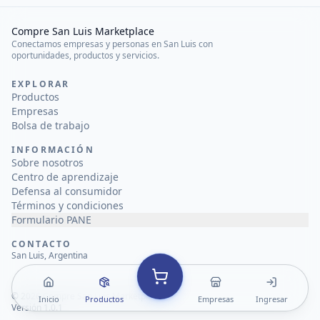
Compre San Luis Marketplace
Conectamos empresas y personas en San Luis con
oportunidades, productos y servicios.
EXPLORAR
Productos
Empresas
Bolsa de trabajo
INFORMACIÓN
Sobre nosotros
Centro de aprendizaje
Defensa al consumidor
Términos y condiciones
Formulario PANE
CONTACTO
San Luis, Argentina
©
2026
Compre San Luis Marketplace
Inicio
Productos
Empresas
Ingresar
Versión 1.0.1