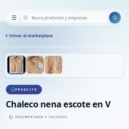
Buscar
Volver al marketplace
Copiar
Compart
Compa
Deslizá para ver más imágenes
1
/
3
VER
Compa
Compa
Compa
PRODUCTO
Chaleco nena escote en V
INDUMENTARIA Y CALZADOS