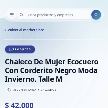
Buscar
Volver al marketplace
Copiar
Compart
Compa
1
/
1
VER
Compa
PRODUCTO
Compa
Chaleco De Mujer Ecocuero
Compa
Con Corderito Negro Moda
Invierno. Talle M
INDUMENTARIA Y CALZADOS
$ 42.000