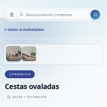
Buscar
Volver al marketplace
Copiar
Compart
Compa
Deslizá para ver más imágenes
1
/
2
VER
Compa
Compa
Compa
PRODUCTO
Cestas ovaladas
BAZAR Y DECORACIÓN