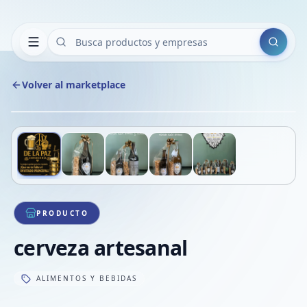
Buscar
Volver al marketplace
Copiar
Compart
Compa
Deslizá para ver más imágenes
1
/
5
VER
Compa
Compa
Compa
PRODUCTO
cerveza artesanal
ALIMENTOS Y BEBIDAS