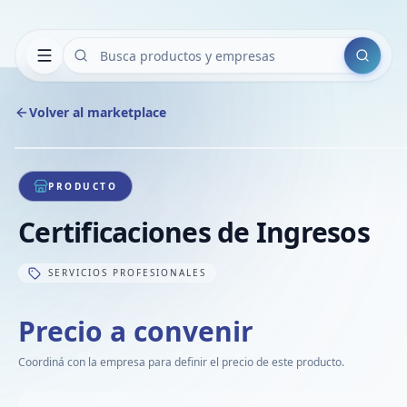
Buscar
Volver al marketplace
Co
Comp
Co
1
/
1
VER
Co
PRODUCTO
Co
Certificaciones de Ingresos
Co
SERVICIOS PROFESIONALES
Precio a convenir
Coordiná con la empresa para definir el precio de este producto.