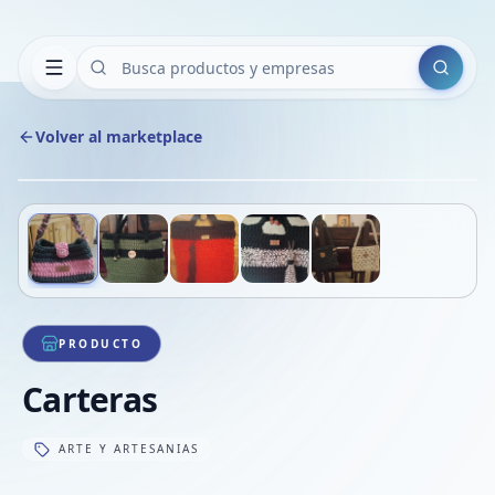
Buscar
Volver al marketplace
Copiar
Compart
Compa
Deslizá para ver más imágenes
1
/
5
VER
Compa
Compa
Compa
PRODUCTO
Carteras
ARTE Y ARTESANIAS