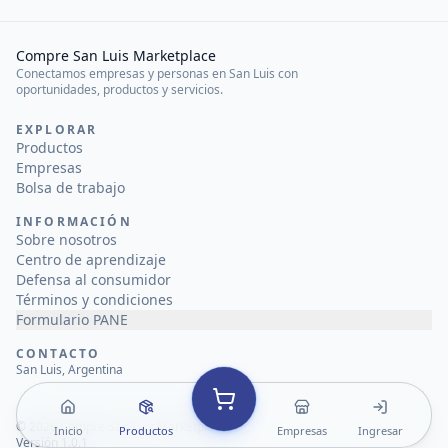
Compre San Luis Marketplace
Conectamos empresas y personas en San Luis con
oportunidades, productos y servicios.
EXPLORAR
Productos
Empresas
Bolsa de trabajo
INFORMACIÓN
Sobre nosotros
Centro de aprendizaje
Defensa al consumidor
Términos y condiciones
Formulario PANE
CONTACTO
San Luis, Argentina
©
2026
Compre San Luis Marketplace
Inicio
Productos
Empresas
Ingresar
Versión 1.0.1