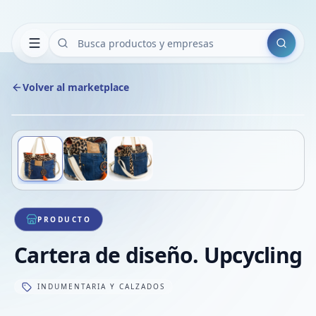
Buscar
Volver al marketplace
Copiar
Compart
Compa
Deslizá para ver más imágenes
1
/
3
VER
Compa
Compa
Compa
PRODUCTO
Cartera de diseño. Upcycling
INDUMENTARIA Y CALZADOS