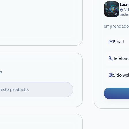
tecn
Vi
pede
emprendedore
Email
Teléfon
o
Sitio we
 este producto.