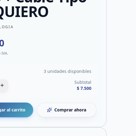
 QUIERO
LOGIA
0
e IVA.
3 unidades disponibles
Subtotal
$ 7.500
ar al carrito
Comprar ahora