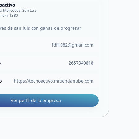
oactivo
lla Mercedes, San Luis
rnera 1380
s de san luis con ganas de progresar
fdf1982@gmail.com
o
2657340818
b
https://tecnoactivo.mitiendanube.com
Ver perfil de la empresa