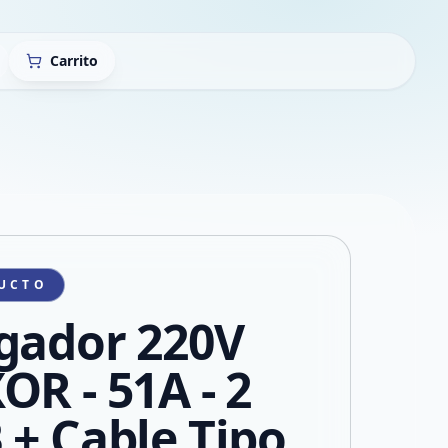
Carrito
UCTO
gador 220V
OR - 51A - 2
 + Cable Tipo