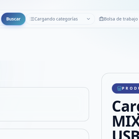
Buscar
Cargando categorías
Bolsa de trabajo
CATEGORÍAS
Limpiar
Cargando categorías...
Copiar link
Compartir producto
Compartir por WhatsApp
PROD
VER EN PANTALLA COMPLETA
Compartir por mail
Car
Compartir en Facebook
Compartir en X
MIX
USB