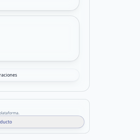
oraciones
 plataforma.
oducto