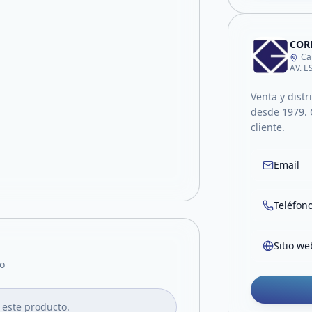
CORP
Ca
AV. 
Venta y distr
desde 1979. 
cliente.
Email
Teléfon
Sitio we
o
 este producto.