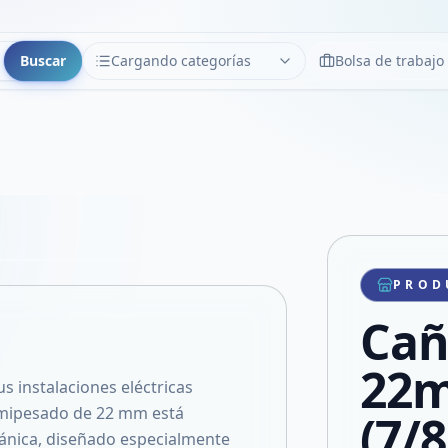
Buscar
Cargando categorías
Bolsa de trabajo
CATEGORÍAS
Limpiar
Cargando categorías...
Copiar link
Compartir producto
Compartir por WhatsApp
PROD
VER EN PANTALLA COMPLETA
Compartir por mail
Cañ
Compartir en Facebook
Compartir en X
22m
us instalaciones eléctricas
mipesado de 22 mm está
(7/
cánica, diseñado especialmente