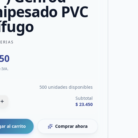
ipesado PVC
ífugo
TERIAS
450
e IVA.
500 unidades disponibles
Subtotal
$ 23.450
ar al carrito
Comprar ahora