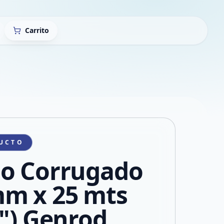
Carrito
UCTO
o Corrugado
m x 25 mts
8") Genrod