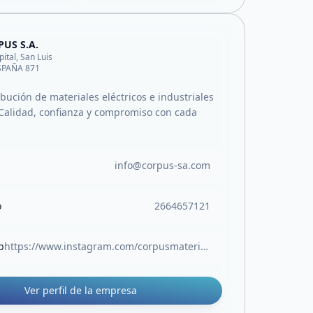
US S.A.
pital, San Luis
ESPAÑA 871
ibución de materiales eléctricos e industriales
Calidad, confianza y compromiso con cada
info@corpus-sa.com
o
2664657121
b
https://www.instagram.com/corpusmateriales/
Ver perfil de la empresa