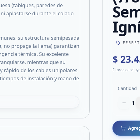
Sem
ruesa (tabiques, paredes de
 ni aplastarse durante el colado
Ign
comunes, su estructura semipesada
FERRE
e, no propaga la llama) garantizan
ngencia térmica. Su excelente
$ 23.
strangularse, mientras que su
 y rápido de los cables unipolares
El precio incluy
 tiempos de instalación y mano de
Cantidad
1
Agreg