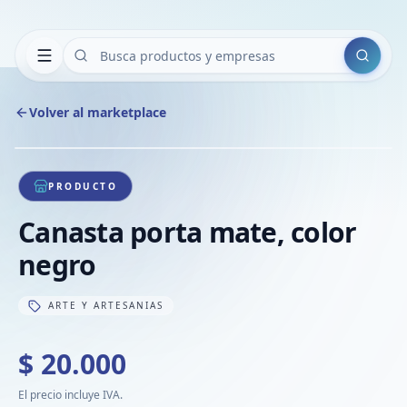
Buscar
Volver al marketplace
Copiar
Compart
Compa
1
/
1
VER
Compa
PRODUCTO
Compa
Canasta porta mate, color
Compa
negro
ARTE Y ARTESANIAS
$ 20.000
El precio incluye IVA.