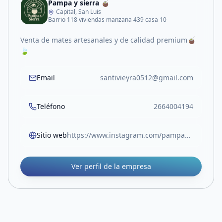
Pampa y sierra 🧉
Capital, San Luis
Barrio 118 viviendas manzana 439 casa 10
Venta de mates artesanales y de calidad premium🧉
🍃
Email
santivieyra0512@gmail.com
Teléfono
2664004194
Sitio web
https://www.instagram.com/pampaysierra?igsh=czB1YTMyd3BqamVn&utm_source=qr
Ver perfil de la empresa