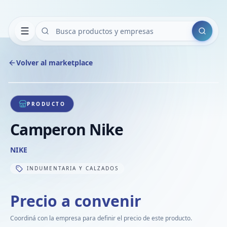
Buscar
Volver al marketplace
Copiar
Compart
Compa
1
/
1
VER
Compa
PRODUCTO
Compa
Camperon Nike
Compa
NIKE
INDUMENTARIA Y CALZADOS
Precio a convenir
Coordiná con la empresa para definir el precio de este producto.