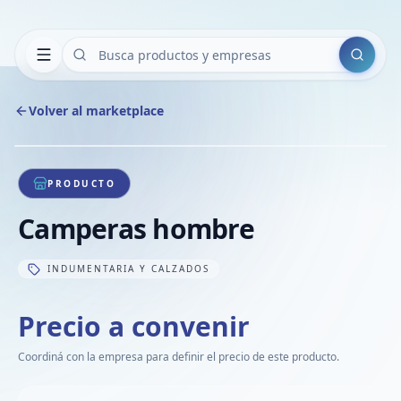
Buscar
Volver al marketplace
Copiar
Compart
Compa
1
/
1
VER
Compa
PRODUCTO
Compa
Camperas hombre
Compa
INDUMENTARIA Y CALZADOS
Precio a convenir
Coordiná con la empresa para definir el precio de este producto.