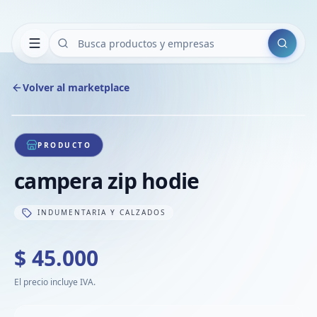
Buscar
Volver al marketplace
Copiar
Compart
Compa
1
/
1
VER
Compa
PRODUCTO
Compa
campera zip hodie
Compa
INDUMENTARIA Y CALZADOS
$ 45.000
El precio incluye IVA.