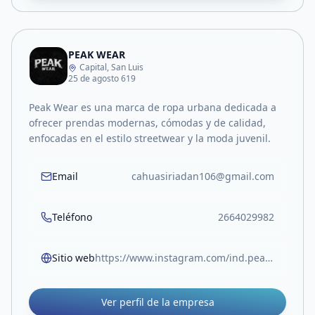
PEAK WEAR
Capital, San Luis
25 de agosto 619
Peak Wear es una marca de ropa urbana dedicada a
ofrecer prendas modernas, cómodas y de calidad,
enfocadas en el estilo streetwear y la moda juvenil.
Email
cahuasiriadan106@gmail.com
Teléfono
2664029982
Sitio web
https://www.instagram.com/ind.peak?utm_source=ig_web_button_share_sheet&igsh=ZDNlZDc0MzIxNw==
Ver perfil de la empresa