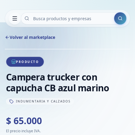
Buscar
Volver al marketplace
Copiar
Compart
Compa
1
/
1
VER
Compa
PRODUCTO
Compa
Campera trucker con
Compa
capucha CB azul marino
INDUMENTARIA Y CALZADOS
$ 65.000
El precio incluye IVA.