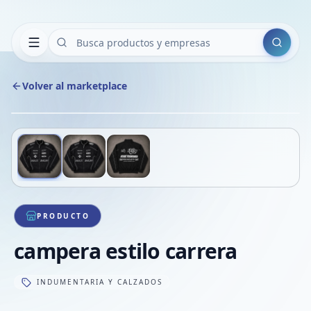
Buscar
Volver al marketplace
Copiar
Compart
Compa
Deslizá para ver más imágenes
1
/
3
VER
Compa
Compa
Compa
PRODUCTO
campera estilo carrera
INDUMENTARIA Y CALZADOS