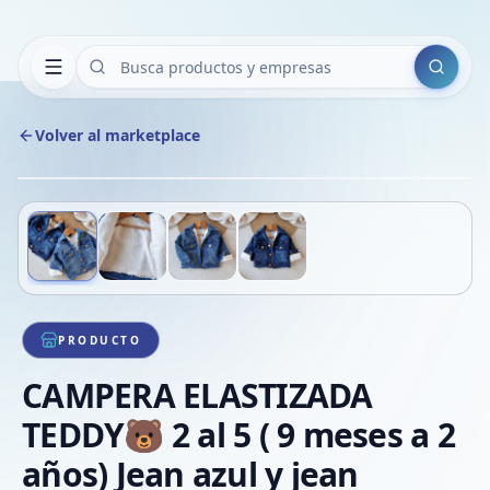
Buscar
Volver al marketplace
Copiar
Compart
Compa
Deslizá para ver más imágenes
1
/
4
VER
Compa
Compa
Compa
PRODUCTO
CAMPERA ELASTIZADA
TEDDY🐻 2 al 5 ( 9 meses a 2
años) Jean azul y jean