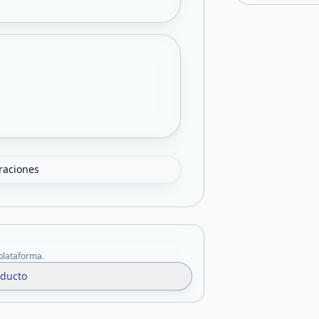
oraciones
 plataforma.
oducto