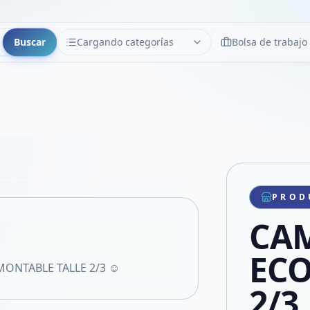
Buscar
Cargando categorías
Bolsa de trabajo
CATEGORÍAS
Limpiar
Cargando categorías...
Copiar link
Compartir producto
Compartir por WhatsApp
PROD
VER EN PANTALLA COMPLETA
Compartir por mail
CA
Compartir en Facebook
Compartir en X
ECO
NTABLE TALLE 2/3 ☺️
2/3