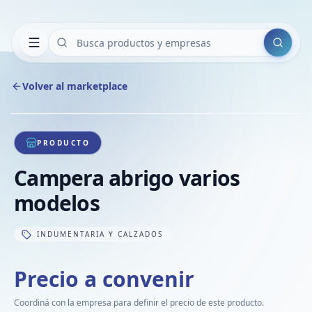
Buscar
Volver al marketplace
Copiar
Compart
Compa
1
/
1
VER
Compa
PRODUCTO
Compa
Campera abrigo varios
Compa
modelos
INDUMENTARIA Y CALZADOS
Precio a convenir
Coordiná con la empresa para definir el precio de este producto.