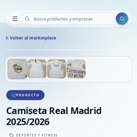
Buscar
Volver al marketplace
Copiar
Compart
Compa
Deslizá para ver más imágenes
1
/
4
VER
Compa
Compa
Compa
PRODUCTO
Camiseta Real Madrid
2025/2026
DEPORTES Y FITNESS